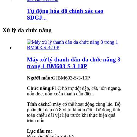
Tự động hóa độ chính xác cao
SDGJ...
Xử lý đa chức năng
Máy xử lý thanh dẫn đa chức năng 3
trong 1 BM603-S-3-10P
Người mẫu:
GJBM603-S-3-10P
Chức năng:
PLC hỗ trợ đột dập, cắt, uốn ngang,
uốn dọc, uốn xoắn thanh dẫn điện.
Tính cách:
3 máy có thể hoạt động cùng lúc. Bộ
phận đột dập có 8 vị trí khuôn đột. Tự động tính
toán chiều dài vật liệu trước khi thực hiện quá
trình uốn.
Lực đầu ra:
Bộ phận đột dập 350 kN