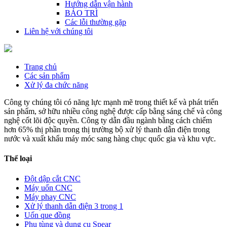
Hướng dẫn vận hành
BẢO TRÌ
Các lỗi thường gặp
Liên hệ với chúng tôi
Trang chủ
Các sản phẩm
Xử lý đa chức năng
Công ty chúng tôi có năng lực mạnh mẽ trong thiết kế và phát triển
sản phẩm, sở hữu nhiều công nghệ được cấp bằng sáng chế và công
nghệ cốt lõi độc quyền. Công ty dẫn đầu ngành bằng cách chiếm
hơn 65% thị phần trong thị trường bộ xử lý thanh dẫn điện trong
nước và xuất khẩu máy móc sang hàng chục quốc gia và khu vực.
Thể loại
Đột dập cắt CNC
Máy uốn CNC
Máy phay CNC
Xử lý thanh dẫn điện 3 trong 1
Uốn que đồng
Phụ tùng và dụng cụ Spear