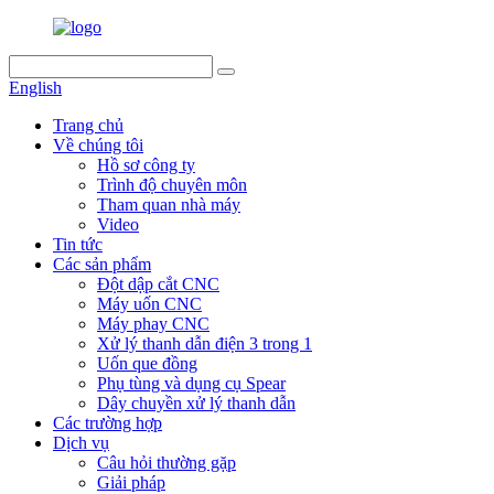
English
Trang chủ
Về chúng tôi
Hồ sơ công ty
Trình độ chuyên môn
Tham quan nhà máy
Video
Tin tức
Các sản phẩm
Đột dập cắt CNC
Máy uốn CNC
Máy phay CNC
Xử lý thanh dẫn điện 3 trong 1
Uốn que đồng
Phụ tùng và dụng cụ Spear
Dây chuyền xử lý thanh dẫn
Các trường hợp
Dịch vụ
Câu hỏi thường gặp
Giải pháp