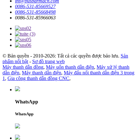
int@busbarmach.com
0086-531-85669527
0086-531-85668498
0086-531-85966063
© Bản quyền - 2010-2026: Tất cả các quyền được bảo lưu.
Sản
phẩm nổi bật
-
Sơ đồ trang web
Máy thanh dẫn đồng
,
Máy uốn thanh dẫn điện
,
Máy xử lý thanh
dẫn điện
,
Máy thanh dẫn điện
,
Máy đấu nối thanh dẫn điện 3 trong
1
,
Gia công thanh dẫn đồng CNC
,
WhatsApp
WhatsApp