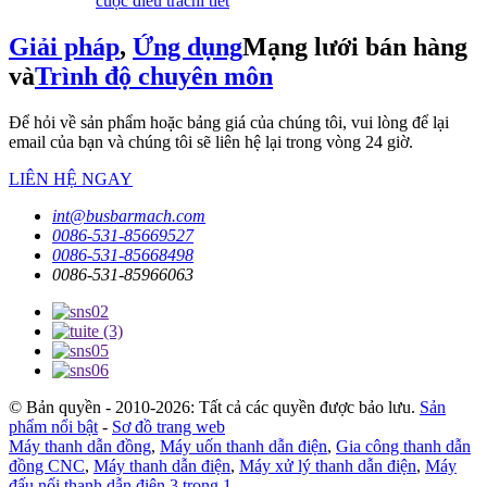
cuộc điều tra
chi tiết
Giải pháp
,
Ứng dụng
Mạng lưới bán hàng
và
Trình độ chuyên môn
Để hỏi về sản phẩm hoặc bảng giá của chúng tôi, vui lòng để lại
email của bạn và chúng tôi sẽ liên hệ lại trong vòng 24 giờ.
LIÊN HỆ NGAY
int@busbarmach.com
0086-531-85669527
0086-531-85668498
0086-531-85966063
© Bản quyền - 2010-2026: Tất cả các quyền được bảo lưu.
Sản
phẩm nổi bật
-
Sơ đồ trang web
Máy thanh dẫn đồng
,
Máy uốn thanh dẫn điện
,
Gia công thanh dẫn
đồng CNC
,
Máy thanh dẫn điện
,
Máy xử lý thanh dẫn điện
,
Máy
đấu nối thanh dẫn điện 3 trong 1
,