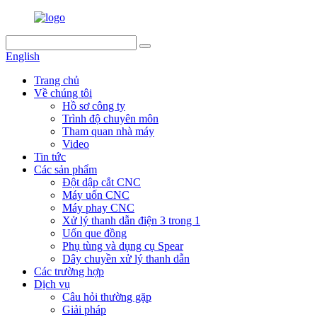
English
Trang chủ
Về chúng tôi
Hồ sơ công ty
Trình độ chuyên môn
Tham quan nhà máy
Video
Tin tức
Các sản phẩm
Đột dập cắt CNC
Máy uốn CNC
Máy phay CNC
Xử lý thanh dẫn điện 3 trong 1
Uốn que đồng
Phụ tùng và dụng cụ Spear
Dây chuyền xử lý thanh dẫn
Các trường hợp
Dịch vụ
Câu hỏi thường gặp
Giải pháp