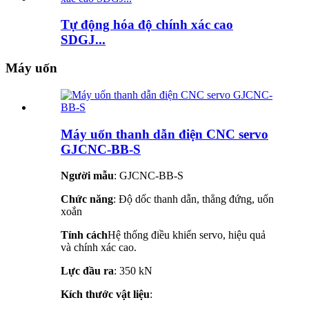
Tự động hóa độ chính xác cao
SDGJ...
Máy uốn
Máy uốn thanh dẫn điện CNC servo
GJCNC-BB-S
Người mẫu
: GJCNC-BB-S
Chức năng
: Độ dốc thanh dẫn, thẳng đứng, uốn
xoắn
Tính cách
Hệ thống điều khiển servo, hiệu quả
và chính xác cao.
Lực đầu ra
: 350 kN
Kích thước vật liệu
: