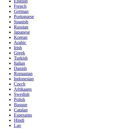
English
French
German
Portuguese
Spanish
Russian
Japanese
Korean
Arabic
Irish
Greek
Turkish
Italian
Danish
Romanian
Indonesian
Czech
Afrikaans
Swedish
Polish
Basque
Catalan
Esperanto
Hindi
Lao