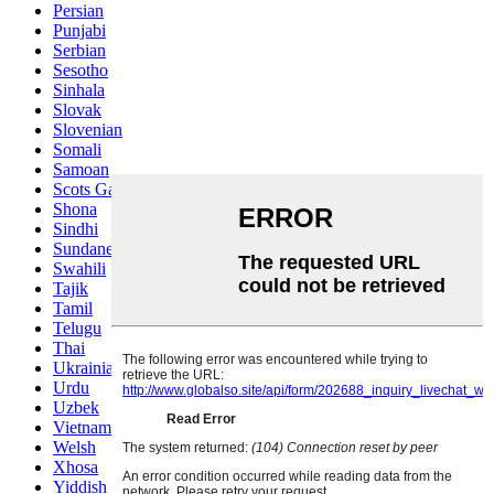
Persian
Punjabi
Serbian
Sesotho
Sinhala
Slovak
Slovenian
Somali
Samoan
Scots Gaelic
Shona
Sindhi
Sundanese
Swahili
Tajik
Tamil
Telugu
Thai
Ukrainian
Urdu
Uzbek
Vietnamese
Welsh
Xhosa
Yiddish