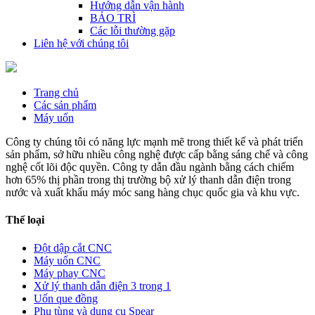
Hướng dẫn vận hành
BẢO TRÌ
Các lỗi thường gặp
Liên hệ với chúng tôi
Trang chủ
Các sản phẩm
Máy uốn
Công ty chúng tôi có năng lực mạnh mẽ trong thiết kế và phát triển
sản phẩm, sở hữu nhiều công nghệ được cấp bằng sáng chế và công
nghệ cốt lõi độc quyền. Công ty dẫn đầu ngành bằng cách chiếm
hơn 65% thị phần trong thị trường bộ xử lý thanh dẫn điện trong
nước và xuất khẩu máy móc sang hàng chục quốc gia và khu vực.
Thể loại
Đột dập cắt CNC
Máy uốn CNC
Máy phay CNC
Xử lý thanh dẫn điện 3 trong 1
Uốn que đồng
Phụ tùng và dụng cụ Spear