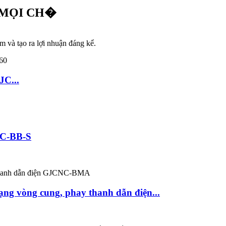
 MỌI CH�
m và tạo ra lợi nhuận đáng kể.
JC...
NC-BB-S
ng vòng cung, phay thanh dẫn điện...