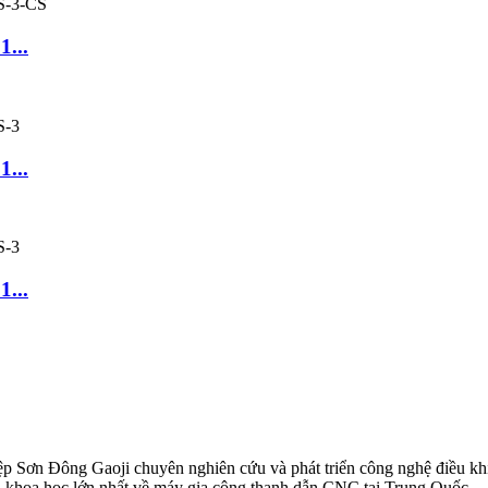
1...
1...
1...
n Đông Gaoji chuyên nghiên cứu và phát triển công nghệ điều khiển 
ứu khoa học lớn nhất về máy gia công thanh dẫn CNC tại Trung Quốc.