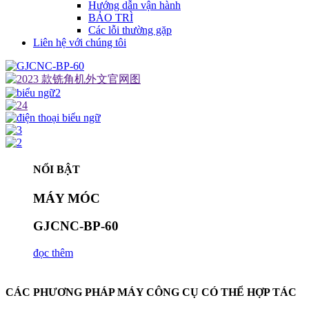
Hướng dẫn vận hành
BẢO TRÌ
Các lỗi thường gặp
Liên hệ với chúng tôi
NỔI BẬT
MÁY MÓC
GJCNC-BP-60
đọc thêm
CÁC PHƯƠNG PHÁP MÁY CÔNG CỤ CÓ THỂ HỢP TÁC