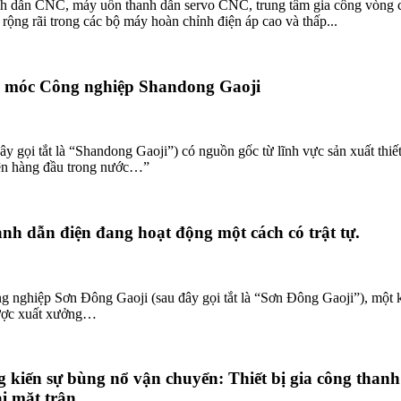
anh dẫn CNC, máy uốn thanh dẫn servo CNC, trung tâm gia công vòng
g rãi trong các bộ máy hoàn chỉnh điện áp cao và thấp...
 móc Công nghiệp Shandong Gaoji
 tắt là “Shandong Gaoji”) có nguồn gốc từ lĩnh vực sản xuất thiết bị 
điện hàng đầu trong nước…”
nh dẫn điện đang hoạt động một cách có trật tự.
nghiệp Sơn Đông Gaoji (sau đây gọi tắt là “Sơn Đông Gaoji”), một k
được xuất xưởng…
kiến ​​sự bùng nổ vận chuyển: Thiết bị gia công thanh
i mặt trận.