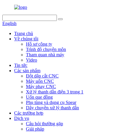
English
Trang chủ
Về chúng tôi
Hồ sơ công ty
Trình độ chuyên môn
Tham quan nhà máy
Video
Tin tức
Các sản phẩm
Đột dập cắt CNC
Máy uốn CNC
Máy phay CNC
Xử lý thanh dẫn điện 3 trong 1
Uốn que đồng
Phụ tùng và dụng cụ Spear
Dây chuyền xử lý thanh dẫn
Các trường hợp
Dịch vụ
Câu hỏi thường gặp
Giải pháp