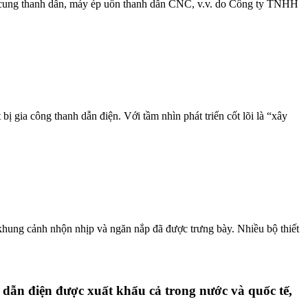
 cung thanh dẫn, máy ép uốn thanh dẫn CNC, v.v. do Công ty TNHH
gia công thanh dẫn điện. Với tầm nhìn phát triển cốt lõi là “xây
hung cảnh nhộn nhịp và ngăn nắp đã được trưng bày. Nhiều bộ thiết
 dẫn điện được xuất khẩu cả trong nước và quốc tế,