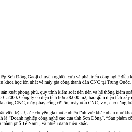
ơn Đông Gaoji chuyên nghiên cứu và phát triển công nghệ điều khiể
 cứu khoa học lớn nhất về máy gia công thanh dẫn CNC tại Trung Quốc.
sản xuất phong phú, quy trình kiểm soát tiên tiến và hệ thống kiểm s
01:2000. Công ty có diện tích hơn 28.000 m2, bao gồm diện tích xây 
 gia công CNC, máy phay cổng cỡ lớn, máy uốn CNC, v.v., cho năng lự
t viên kỹ sư, các chuyên gia thuộc nhiều lĩnh vực khác nhau như khoa h
nh danh là “Doanh nghiệp công nghệ cao của tỉnh Sơn Đông”, “Sản phẩm
 thành phố Tế Nam”, và nhiều danh hiệu khác.