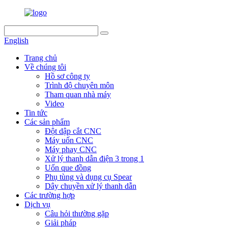
English
Trang chủ
Về chúng tôi
Hồ sơ công ty
Trình độ chuyên môn
Tham quan nhà máy
Video
Tin tức
Các sản phẩm
Đột dập cắt CNC
Máy uốn CNC
Máy phay CNC
Xử lý thanh dẫn điện 3 trong 1
Uốn que đồng
Phụ tùng và dụng cụ Spear
Dây chuyền xử lý thanh dẫn
Các trường hợp
Dịch vụ
Câu hỏi thường gặp
Giải pháp