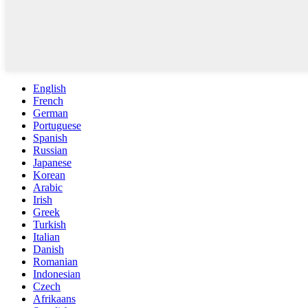
English
French
German
Portuguese
Spanish
Russian
Japanese
Korean
Arabic
Irish
Greek
Turkish
Italian
Danish
Romanian
Indonesian
Czech
Afrikaans