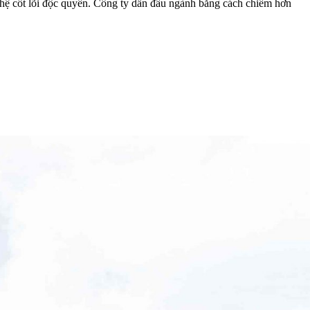
ghệ cốt lõi độc quyền. Công ty dẫn đầu ngành bằng cách chiếm hơn