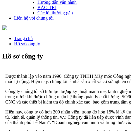
Hướng dẫn vận hành
BẢO TRÌ
Các lỗi thường gặp
Liên hệ với chúng tôi
Trang chủ
Hồ sơ công ty
Hồ sơ công ty
Được thành lập vào năm 1996, Công ty TNHH Máy móc Công nghiệp S
móc tự động. Hiện nay, chúng tôi là nhà sản xuất và cơ sở nghiên
Công ty chúng tôi sở hữu lực lượng kỹ thuật mạnh mẽ, kinh nghiệm 
trong nước khi được chứng nhận hệ thống quản lý chất lượng ISO90
CNC và các thiết bị kiểm tra độ chính xác cao, bao gồm trung tâm
Hiện nay, công ty có hơn 200 nhân viên, trong đó hơn 15% là kỹ thuậ
tử, kinh tế, quản lý thông tin, v.v. Công ty đã liên tiếp được vi
của thành phố Tế Nam”, “Doanh nghiệp văn minh và trung thực của