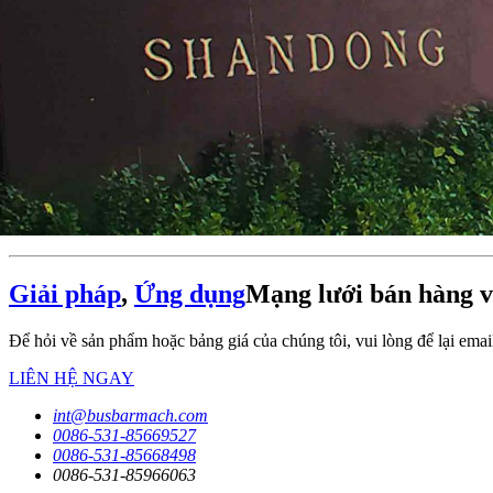
Giải pháp
,
Ứng dụng
Mạng lưới bán hàng 
Để hỏi về sản phẩm hoặc bảng giá của chúng tôi, vui lòng để lại email
LIÊN HỆ NGAY
int@busbarmach.com
0086-531-85669527
0086-531-85668498
0086-531-85966063