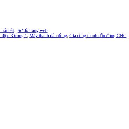
nổi bật
-
Sơ đồ trang web
 điện 3 trong 1
,
Máy thanh dẫn đồng
,
Gia công thanh dẫn đồng CNC
,